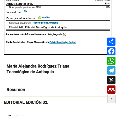
Esta revista
Otras revistas
Artículos aceptados
0%
33%
Días para la publicación
3691
145
GS
Indexado en
Perfiles
Editor y equipo editorial
Tecnológico de Antioquia
Sociedad académica
Editorial
Sello Editorial Tecnológico de Antioquia
Para obtener más información sobre un dato, haga clic
Public Facts Label
- Plugin Mantenido por
Public Knowledge Project
Contenido
María Alejandra Rodríguez Triana
principal
Tecnológico de Antioquia
del
artículo
Resumen
EDITORIAL EDICIÓN 02.