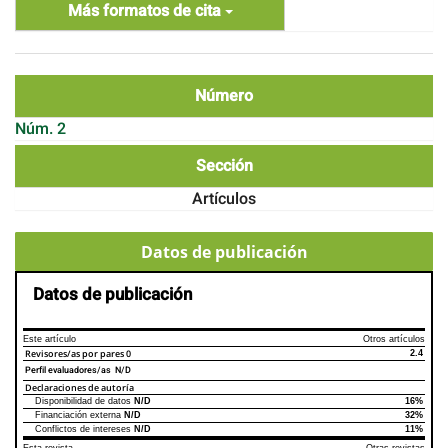
Más formatos de cita
Número
Núm. 2
Sección
Artículos
Datos de publicación
Datos de publicación
Este artículo
Otros artículos
Revisores/as por pares
0
2.4
Perfil evaluadores/as N/D
Declaraciones de autoría
Disponibilidad de datos
N/D
16%
Declaraciones de autoría
Este artículo
Otros artículos
Financiación externa
N/D
32%
Conflictos de intereses
N/D
11%