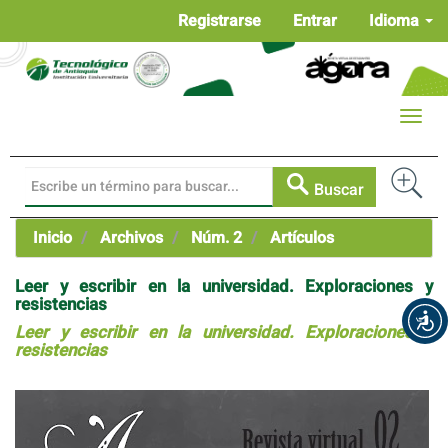
Navegación
Registrarse
Entrar
Idioma
principal
Contenido
principal
Barra
Toggle
lateral
naviga
Buscar
Inicio
Archivos
Núm. 2
Artículos
Leer y escribir en la universidad. Exploraciones y
resistencias
Leer y escribir en la universidad. Exploraciones y
resistencias
Barra
lateral
del