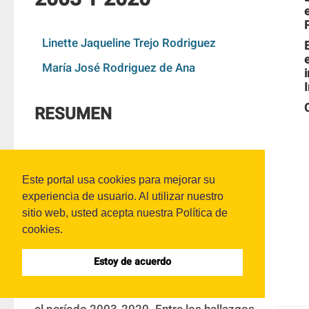
Linette Jaqueline Trejo Rodriguez
María José Rodriguez de Ana
RESUMEN
El objetivo de este trabajo es identificar la 
evolución de la Propiedad Intelectual y los 
Este portal usa cookies para mejorar su
obstáculos que enfrenta en las empresas 
experiencia de usuario. Al utilizar nuestro
de la industria manufacturera colombiana. 
sitio web, usted acepta nuestra Política de
cookies.
Para lograrlo, se llevó a cabo un análisis 
de las encuestas de desarrollo e 
Estoy de acuerdo
innovación tecnológica realizadas a la 
industria manufacturera del país durante 