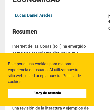
Lucas Daniel Aredes
Resumen
Internet de las Cosas (IoT) ha emergido 
como una tecnología disruptiva que 
interconecta dispositivos físicos para 
Este portal usa cookies para mejorar su
intercambiar datos en tiempo real. Este 
experiencia de usuario. Al utilizar nuestro
artículo explora el concepto, las 
sitio web, usted acepta nuestra Política de
características, las aplicaciones en el 
cookies.
ámbito de las Ciencias Económicas y los 
Estoy de acuerdo
desafíos que plantea el IoT para los 
profesionales de esta área. A través de 
una revisión de la literatura y ejemplos de 