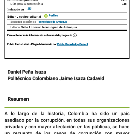
Días para la publicación
4
145
GS
Indexado en
Perfiles
Editor y equipo editorial
Tecnológico de Antioquia
Sociedad académica
Editorial
Sello Editorial Tecnológico de Antioquia
Para obtener más información sobre un dato, haga clic
Public Facts Label
- Plugin Mantenido por
Public Knowledge Project
Contenido
Daniel Peña Isaza
principal
Politécnico Colombiano Jaime Isaza Cadavid
del
artículo
Resumen
A lo largo de la historia, Colombia ha sido un país
asediado por la corrupción, en todas sus organizaciones
privadas y con mayor afectación en las públicas, se hace
un recuento de los casos de corrupción con mayor