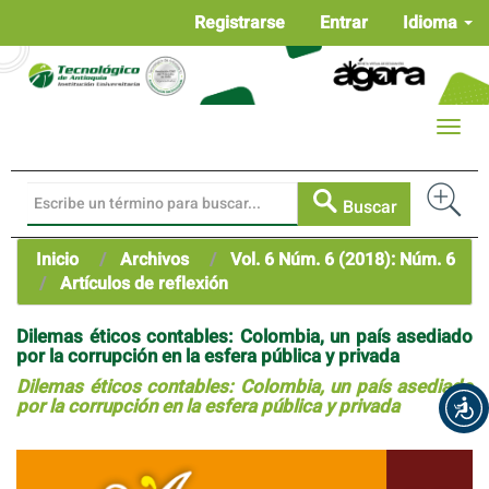
Navegación
Registrarse
Entrar
Idioma
principal
Contenido
principal
Barra
Toggle
lateral
naviga
Buscar
Inicio
Archivos
Vol. 6 Núm. 6 (2018): Núm. 6
Artículos de reflexión
Dilemas éticos contables: Colombia, un país asediado
por la corrupción en la esfera pública y privada
Dilemas éticos contables: Colombia, un país asediado
por la corrupción en la esfera pública y privada
Barra
lateral