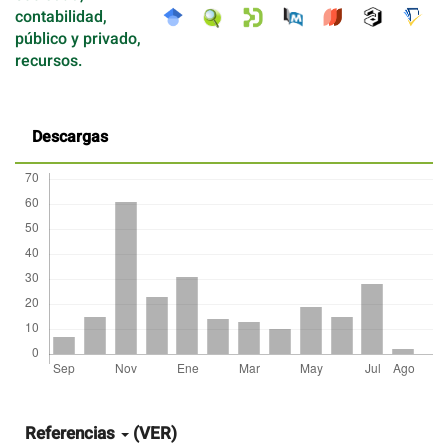
contabilidad,
público y privado,
recursos.
Descargas
Detalles
del
artículo
Referencias
(VER)