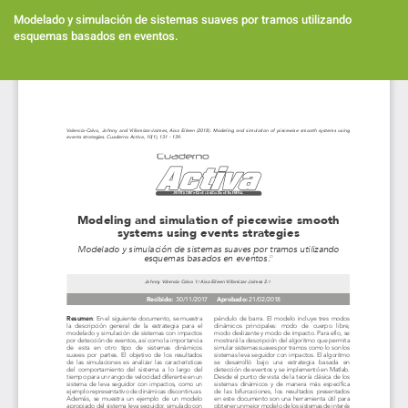
Volver
a
Modelado y simulación de sistemas suaves por tramos utilizando
los
esquemas basados en eventos.
detalles
del
Des
artículo
De
PD