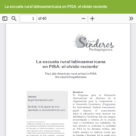
Volver
Des
De
a
La escuela rural latinoamericana en PISA: el olvido reciente
PD
los
detalles
del
artículo