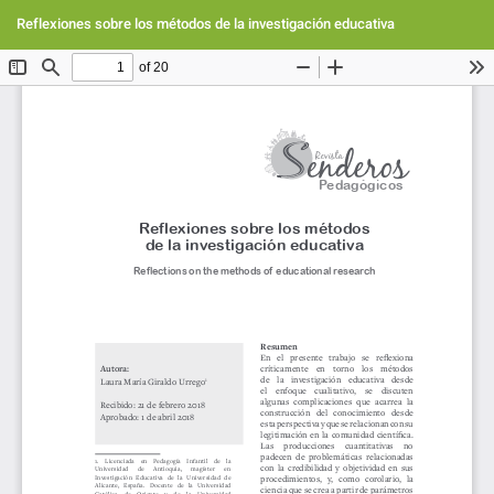
Volver
Des
De
a
Reflexiones sobre los métodos de la investigación educativa
PD
los
detalles
del
artículo