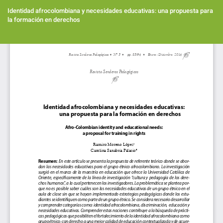
Volver
a
Identidad afrocolombiana y necesidades educativas: una propuesta para
los
la formación en derechos
detalles
del
Des
artículo
De
PD