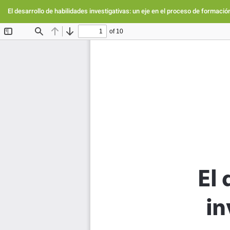
Volver
a
El desarrollo de habilidades investigativas: un eje en el proceso de formaci
los
detalles
del
artículo