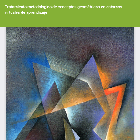
Volver
a
Tratamiento metodológico de conceptos geométricos en entornos
los
virtuales de aprendizaje
detalles
del
Des
artículo
De
PD