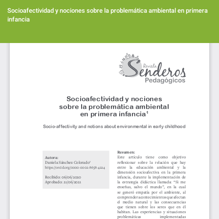
Volver
a
Socioafectividad y nociones sobre la problemática ambiental en primera
los
infancia
detalles
del
Des
artículo
De
PD