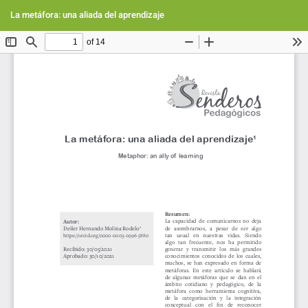
Volver
Des
De
a
La metáfora: una aliada del aprendizaje
PD
los
detalles
del
artículo