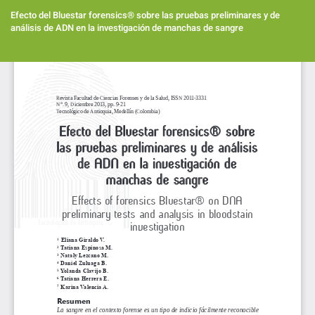
Volver
a
Efecto del Bluestar forensics® sobre las pruebas preliminares y de
los
análisis de ADN en la investigación de manchas de sangre
detalles
del
Des
artículo
De
PD