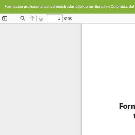
Volver
a
Formación profesional del administrador público territorial en Colombia: del 
los
detalles
del
artículo