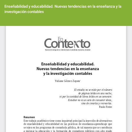
Volver
a
Enseñabilidad y educabilidad. Nuevas tendencias en la enseñanza y la
los
investigación contables
detalles
del
Des
artículo
De
PD