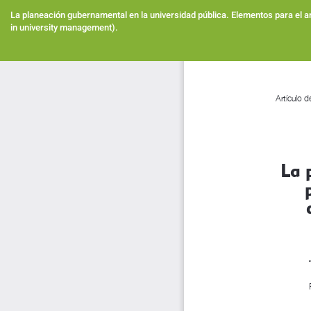
Volver
a
La planeación gubernamental en la universidad pública. Elementos para el anál
los
in university management).
detalles
del
artículo