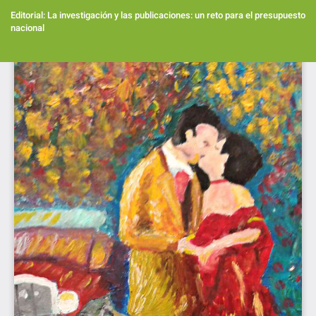
Volver
a
Editorial: La investigación y las publicaciones: un reto para el presupuesto
los
nacional
detalles
del
Des
artículo
De
PD