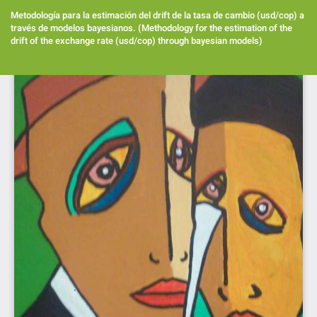
Volver
a
Metodología para la estimación del drift de la tasa de cambio (usd/cop) a
los
través de modelos bayesianos. (Methodology for the estimation of the
detalles
drift of the exchange rate (usd/cop) through bayesian models)
del
artículo
Des
De
PD