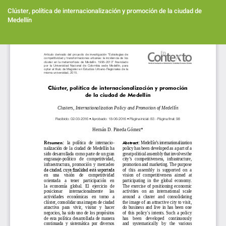
Volver
a
Clúster, política de internacionalización y promoción de la ciudad de
los
Medellín
detalles
del
Des
artículo
De
PD