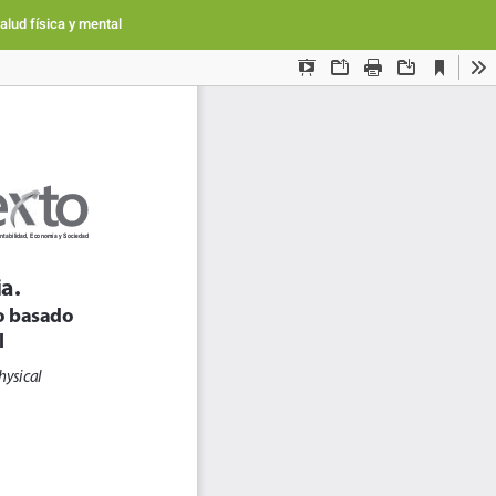
Des
De
alud física y mental
PD