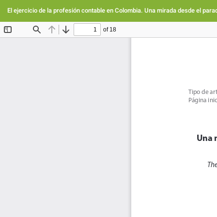
Volver
a
El ejercicio de la profesión contable en Colombia. Una mirada desde el para
los
detalles
del
artículo