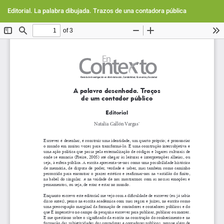
Volver
Des
De
a
Editorial. La palabra dibujada. Trazos de una contadora pública
PD
los
detalles
del
artículo