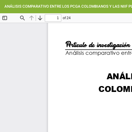
Volver
a
ANÁLISIS COMPARATIVO ENTRE LOS PCGA COLOMBIANOS Y LAS NIIF P
los
detalles
del
artículo