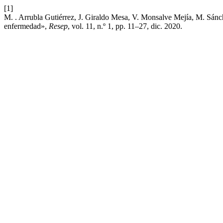
[1]
M. . Arrubla Gutiérrez, J. Giraldo Mesa, V. Monsalve Mejía, M. Sánch
enfermedad»,
Resep
, vol. 11, n.º 1, pp. 11–27, dic. 2020.