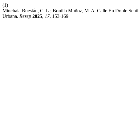
(1)
Minchala Buestán, C. L.; Bonilla Muñoz, M. A. Calle En Doble Sen
Urbana.
Resep
2025
,
17
, 153-169.