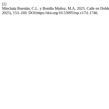
[1]
Minchala Buestán, C.L. y Bonilla Muñoz, M.A. 2025. Calle en Dobl
2025), 153–169. DOI:https://doi.org/10.53995/rsp.v17i1.1746.