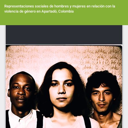
Volver
a
Representaciones sociales de hombres y mujeres en relación con la
los
violencia de género en Apartadó, Colombia
detalles
del
Des
artículo
De
PD