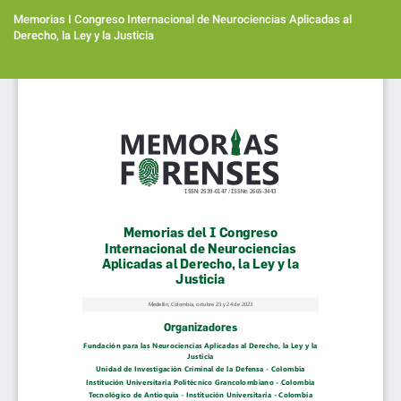
Volver
a
Memorias I Congreso Internacional de Neurociencias Aplicadas al
los
Derecho, la Ley y la Justicia
detalles
del
Des
artículo
De
PD