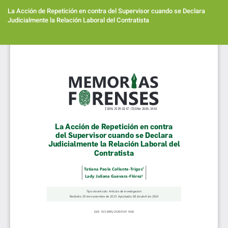
Volver
a
La Acción de Repetición en contra del Supervisor cuando se Declara
los
Judicialmente la Relación Laboral del Contratista
detalles
del
Des
artículo
De
PD