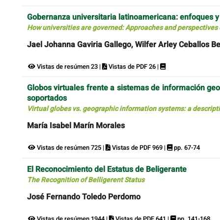
Gobernanza universitaria latinoamericana: enfoques y p
How universities are governed: Approaches and perspectives d
Jael Johanna Gaviria Gallego, Wilfer Arley Ceballos Be
Vistas de resúmen 23 |
Vistas de PDF 26 |
Globos virtuales frente a sistemas de información geo
soportados
Virtual globes vs. geographic information systems: a descript
María Isabel Marín Morales
Vistas de resúmen 725 |
Vistas de PDF 969 |
pp. 67-74
El Reconocimiento del Estatus de Beligerante
The Recognition of Belligerent Status
José Fernando Toledo Perdomo
Vistas de resúmen 1944 |
Vistas de PDF 641 |
pp. 141-168