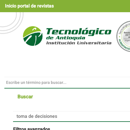
Navegación
Inicio portal de revistas
principal
Contenido
principal
Barra
lateral
Buscar
Buscar
artículos
por
Filtros avanzados