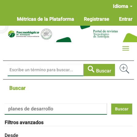
Navegación
Idioma
principal
Contenido
Métricas de la Plataforma
Registrarse
Entrar
principal
Barra
lateral
Toggle
naviga
Buscar
Buscar
Buscar
artículos
por
Filtros avanzados
Desde