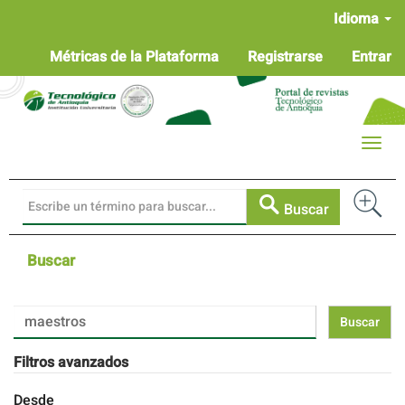
Navegación
Idioma
principal
Contenido
Métricas de la Plataforma
Registrarse
Entrar
principal
Barra
lateral
Toggle
naviga
Buscar
Buscar
Buscar
artículos
por
Filtros avanzados
Desde