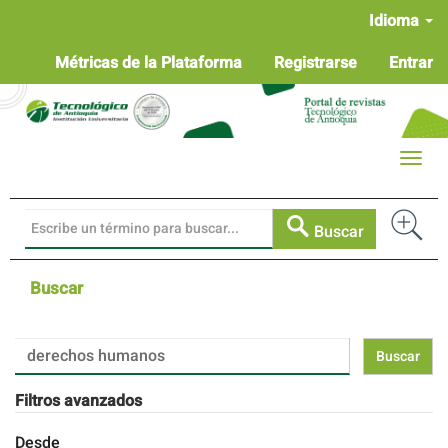
Navegación
Idioma
principal
Contenido
Métricas de la Plataforma
Registrarse
Entrar
principal
Barra
lateral
Toggle
naviga
Buscar
Buscar
Buscar
artículos
por
Filtros avanzados
Desde