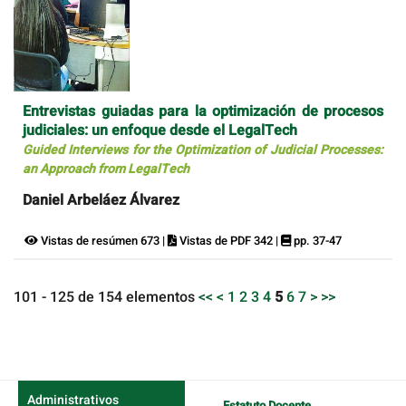
Entrevistas guiadas para la optimización de procesos
judiciales: un enfoque desde el LegalTech
Guided Interviews for the Optimization of Judicial Processes:
an Approach from LegalTech
Daniel Arbeláez Álvarez
Vistas de resúmen 673 |
Vistas de PDF 342 |
pp. 37-47
101 - 125 de 154 elementos
<<
<
1
2
3
4
5
6
7
>
>>
Administrativos
Estatuto Docente