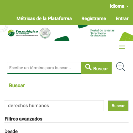
Navegación
Idioma
principal
Contenido
Métricas de la Plataforma
Registrarse
Entrar
principal
Barra
lateral
Toggle
naviga
Buscar
Buscar
Buscar
artículos
por
Filtros avanzados
Desde