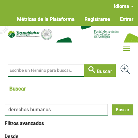
Navegación
Idioma
principal
Contenido
Métricas de la Plataforma
Registrarse
Entrar
principal
Barra
lateral
Toggle
naviga
Buscar
Buscar
Buscar
artículos
por
Filtros avanzados
Desde