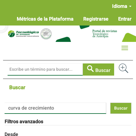
Navegación
Idioma
principal
Contenido
Métricas de la Plataforma
Registrarse
Entrar
principal
Barra
lateral
Toggle
naviga
Buscar
Buscar
Buscar
artículos
por
Filtros avanzados
Desde