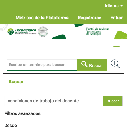
Navegación
Idioma
principal
Contenido
Métricas de la Plataforma
Registrarse
Entrar
principal
Barra
lateral
Toggle
naviga
Buscar
Buscar
Buscar
artículos
por
Filtros avanzados
Desde