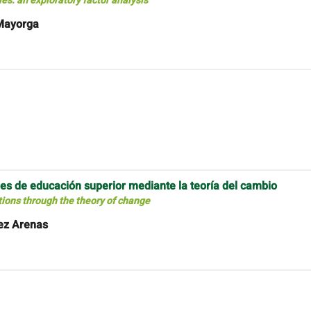
s: an exploratory factor analysis
 Mayorga
nes de educación superior mediante la teoría del cambio
utions through the theory of change
mez Arenas