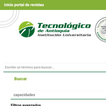
Navegación
Inicio portal de revistas
principal
Contenido
principal
Barra
lateral
Buscar
Buscar
artículos
por
Filtros avanzados