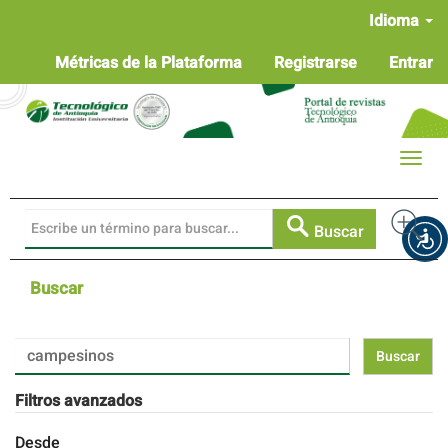
Navegación
Idioma
principal
Contenido
Métricas de la Plataforma
Registrarse
Entrar
principal
Barra
lateral
Toggle
naviga
Buscar
Buscar
Buscar
artículos
por
Filtros avanzados
Desde