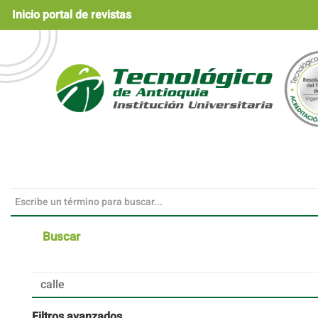
Navegación
Inicio portal de revistas
principal
Contenido
principal
Barra
lateral
Buscar
Buscar
artículos
por
Filtros avanzados