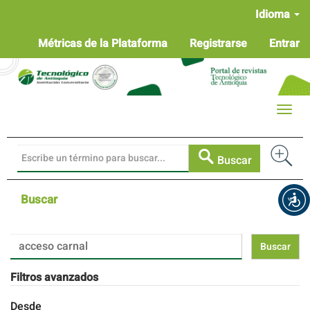
Navegación
Idioma
principal
Contenido
Métricas de la Plataforma
Registrarse
Entrar
principal
Barra
lateral
Toggle
naviga
Buscar
Buscar
Buscar
artículos
por
Filtros avanzados
Desde