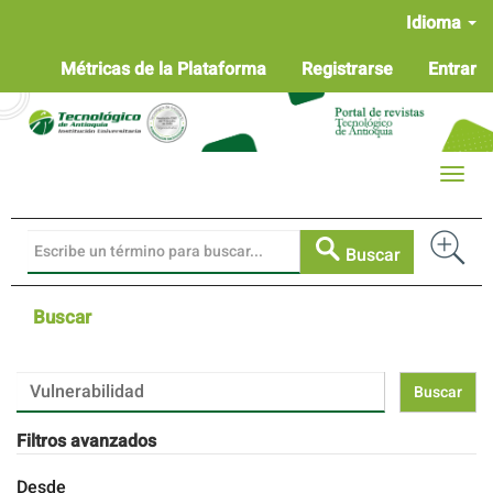
Navegación
Idioma
principal
Contenido
Métricas de la Plataforma
Registrarse
Entrar
principal
Barra
lateral
Toggle
naviga
Buscar
Buscar
Buscar
artículos
por
Filtros avanzados
Desde