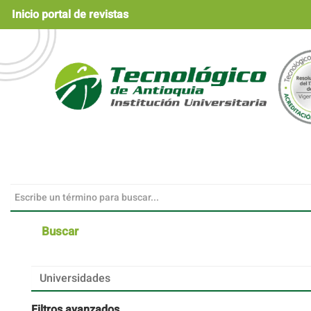
Navegación
Inicio portal de revistas
principal
Contenido
principal
Barra
lateral
Buscar
Buscar
artículos
por
Filtros avanzados