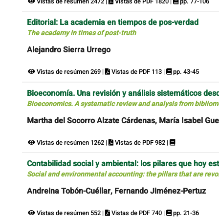
Vistas de resúmen 2472 |
Vistas de PDF 1820 |
pp. 77-106
Editorial: La academia en tiempos de pos-verdad
The academy in times of post-truth
Alejandro Sierra Urrego
Vistas de resúmen 269 |
Vistas de PDF 113 |
pp. 43-45
Bioeconomía. Una revisión y análisis sistemáticos desd
Bioeconomics. A systematic review and analysis from bibliom
Martha del Socorro Alzate Cárdenas, María Isabel Gue
Vistas de resúmen 1262 |
Vistas de PDF 982 |
Contabilidad social y ambiental: los pilares que hoy es
Social and environmental accounting: the pillars that are rev
Andreina Tobón-Cuéllar, Fernando Jiménez-Pertuz
Vistas de resúmen 552 |
Vistas de PDF 740 |
pp. 21-36