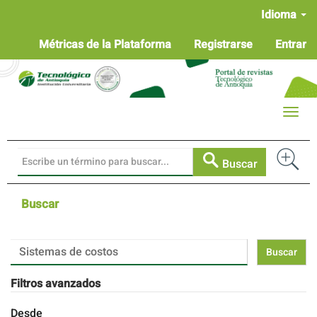
Navegación
Idioma
principal
Contenido
Métricas de la Plataforma
Registrarse
Entrar
principal
Barra
lateral
Toggle
naviga
Buscar
Buscar
Buscar
artículos
por
Filtros avanzados
Desde