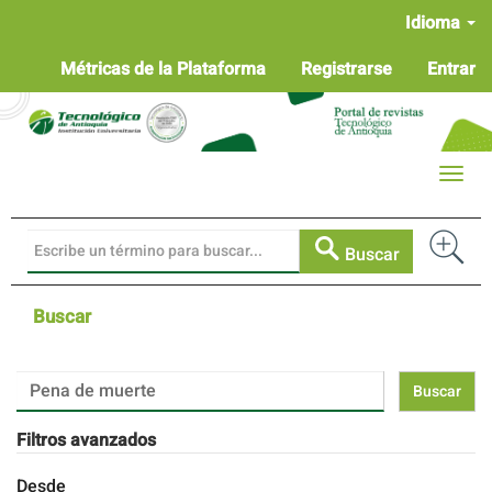
Navegación
Idioma
principal
Contenido
Métricas de la Plataforma
Registrarse
Entrar
principal
Barra
lateral
Toggle
naviga
Buscar
Buscar
Buscar
artículos
por
Filtros avanzados
Desde