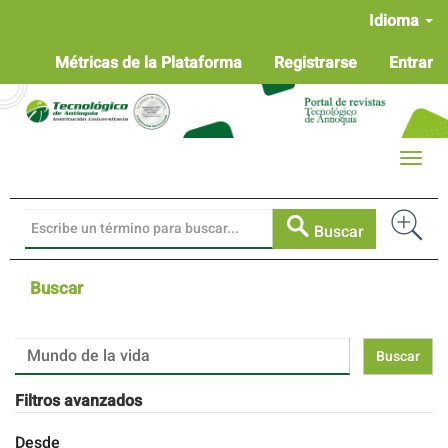
Navegación
Idioma
principal
Contenido
Métricas de la Plataforma
Registrarse
Entrar
principal
Barra
lateral
Toggle
naviga
Buscar
Buscar
Buscar
artículos
por
Filtros avanzados
Desde