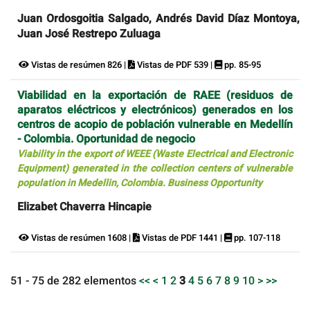
Juan Ordosgoitia Salgado, Andrés David Díaz Montoya,
Juan José Restrepo Zuluaga
Vistas de resúmen 826 |
Vistas de PDF 539 |
pp. 85-95
Viabilidad en la exportación de RAEE (residuos de
aparatos eléctricos y electrónicos) generados en los
centros de acopio de población vulnerable en Medellín
- Colombia. Oportunidad de negocio
Viability in the export of WEEE (Waste Electrical and Electronic
Equipment) generated in the collection centers of vulnerable
population in Medellin, Colombia. Business Opportunity
Elizabet Chaverra Hincapie
Vistas de resúmen 1608 |
Vistas de PDF 1441 |
pp. 107-118
51 - 75 de 282 elementos
<<
<
1
2
3
4
5
6
7
8
9
10
>
>>