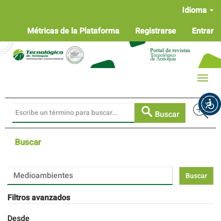
Navegación
Idioma
principal
Contenido
Métricas de la Plataforma
Registrarse
Entrar
principal
Barra
lateral
Toggle
naviga
Buscar
Buscar
Buscar
artículos
por
Filtros avanzados
Desde