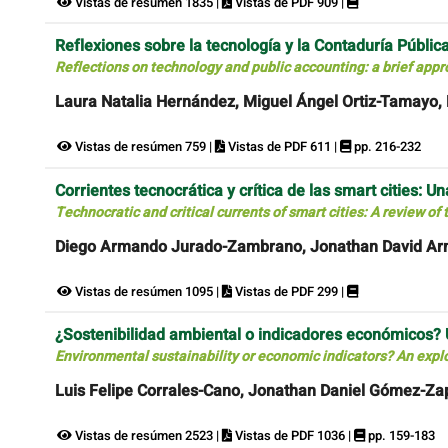
Vistas de resúmen 1835 |
Vistas de PDF 909 |
Reflexiones sobre la tecnología y la Contaduría Públic
Reflections on technology and public accounting: a brief appro
Laura Natalia Hernández, Miguel Ángel Ortiz-Tamayo,
Vistas de resúmen 759 |
Vistas de PDF 611 |
pp. 216-232
Corrientes tecnocrática y crítica de las smart cities: U
Technocratic and critical currents of smart cities: A review of 
Diego Armando Jurado-Zambrano, Jonathan David Ar
Vistas de resúmen 1095 |
Vistas de PDF 299 |
¿Sostenibilidad ambiental o indicadores económicos? U
Environmental sustainability or economic indicators? An explo
Luis Felipe Corrales-Cano, Jonathan Daniel Gómez-Za
Vistas de resúmen 2523 |
Vistas de PDF 1036 |
pp. 159-183