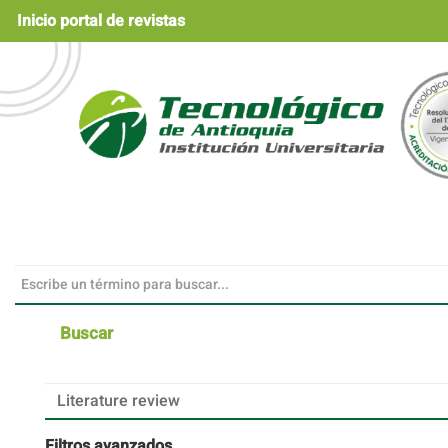
Navegación
Inicio portal de revistas
principal
Contenido
principal
Barra
lateral
Buscar
Buscar
artículos
por
Filtros avanzados