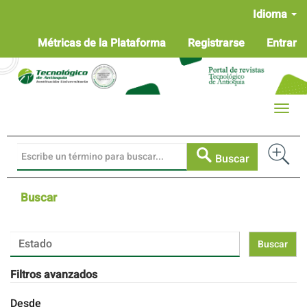
Navegación
Idioma
principal
Contenido
Métricas de la Plataforma
Registrarse
Entrar
principal
Barra
lateral
Toggle
naviga
Buscar
Buscar
Buscar
artículos
por
Filtros avanzados
Desde