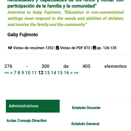
necesidades y capacidades de los niños y contar con
participación de la familia y la comunidad”
Interview to Gaby Fujimoto. “Education in non-conventional
settings must respond to the needs and abilities of children,
and involve the family and the community”
Gaby Fujimoto
Vistas de resúmen 1352 |
Vistas de PDF 873 |
pp. 126-135
276 - 300 de 405 elementos
<<
<
7
8
9
10
11
12
13
14
15
16
>
>>
Administrativos
Estatuto Docente
Actas Consejo Directivo
Estatuto General