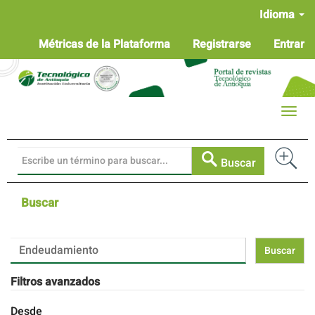
Navegación
Idioma
principal
Contenido
Métricas de la Plataforma
Registrarse
Entrar
principal
Barra
lateral
Toggle
naviga
Buscar
Buscar
Buscar
artículos
por
Filtros avanzados
Desde