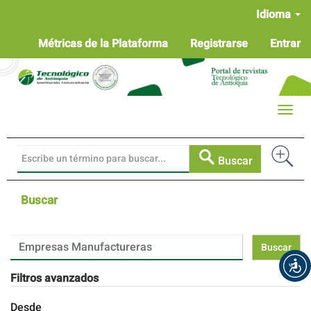
Navegación
Idioma
principal
Contenido
Métricas de la Plataforma
Registrarse
Entrar
principal
Barra
lateral
Toggle
naviga
Buscar
Buscar
Buscar
artículos
por
Filtros avanzados
Desde